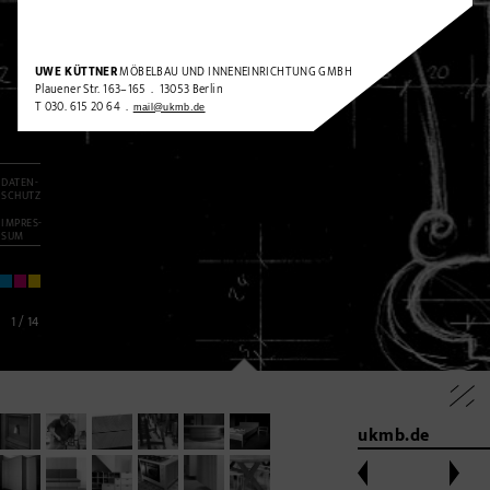
UWE KÜTTNER
MÖBELBAU UND INNENEINRICHTUNG GMBH
Plauener Str. 163–165 . 13053 Berlin
T 030. 615 20 64 .
mail@ukmb.de
DATEN-
SCHUTZ
IMPRES-
SUM
1
/
14
ukmb.de