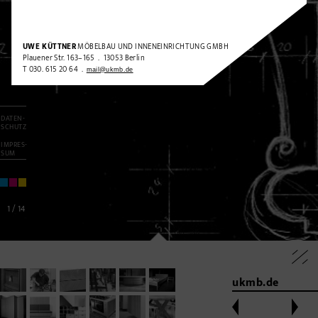
UWE KÜTTNER
MÖBELBAU UND INNENEINRICHTUNG GMBH
Plauener Str. 163–165 . 13053 Berlin
T 030. 615 20 64 .
mail@ukmb.de
DATEN-
SCHUTZ
IMPRES-
SUM
1
/
14
ukmb.de