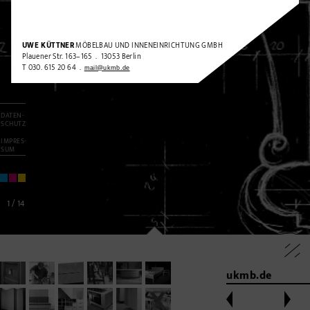
UWE KÜTTNER
MÖBELBAU UND INNENEINRICHTUNG GMBH
Plauener Str. 163–165 . 13053 Berlin
T 030. 615 20 64 .
mail@ukmb.de
DATEN-
SCHUTZ
IMPRES-
SUM
1
/
14
ukmb.de