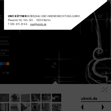
UWE KÜTTNER
MÖBELBAU UND INNENEINRICHTUNG GMBH
Plauener Str. 163–165 . 13053 Berlin
T 030. 615 20 64 .
mail@ukmb.de
DATEN-
SCHUTZ
IMPRES-
SUM
1
/
14
ukmb.de